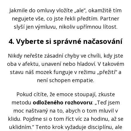
Jakmile do omluvy vložíte „ale“, okamžitě tím
negujete vše, co jste řekli předtím. Partner
slyší jen výmluvu, nikoliv upřímnou lítost.
4. Vyberte si správné načasování
Nikdy neřešte zásadní chyby ve chvíli, kdy jste
oba v afektu, unavení nebo hladoví. V takovém
stavu náš mozek funguje v režimu „přežití“ a
není schopen empatie.
Pokud cítíte, že emoce stoupají, zkuste
metodu
odloženého rozhovoru
: „Teď jsem
moc naštvaný na to, abych o tom mluvil v
klidu. Pojďme si o tom říct víc za hodinu, až se
uklidním.“ Tento krok vyžaduje disciplínu, ale