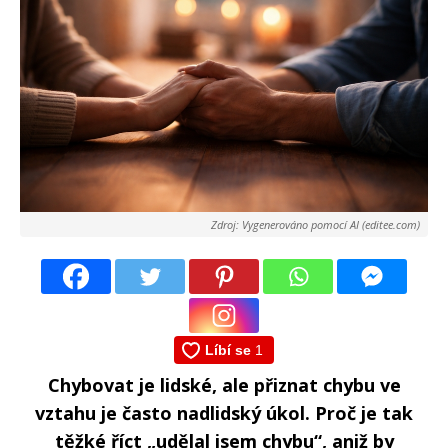
Zdroj: Vygenerováno pomocí AI (editee.com)
Chybovat je lidské, ale přiznat chybu ve
vztahu je často nadlidský úkol. Proč je tak
těžké říct „udělal jsem chybu“, aniž by