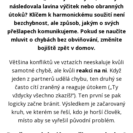
následovala lavina výčitek nebo obranných
útoků? Klíčem k harmonickému soužití není
bezchybnost, ale způsob, jakým o svých
přešlapech komunikujeme. Pokud se naučíte
mluvit o chybách bez obviňování, změníte
bojiště zpět v domov.
Většina konfliktů ve vztazích neeskaluje kvůli
samotné chybě, ale kvůli
reakci na ni
. Když
jeden z partnerů udělá chybu, ten druhý se
často cítí zraněný a reaguje útokem („Ty
vždycky všechno zkazíš!“). Ten první se pak
logicky začne bránit. Výsledkem je začarovaný
kruh, ve kterém se řeší, kdo je horší člověk,
místo aby se vyřešil původní problém.