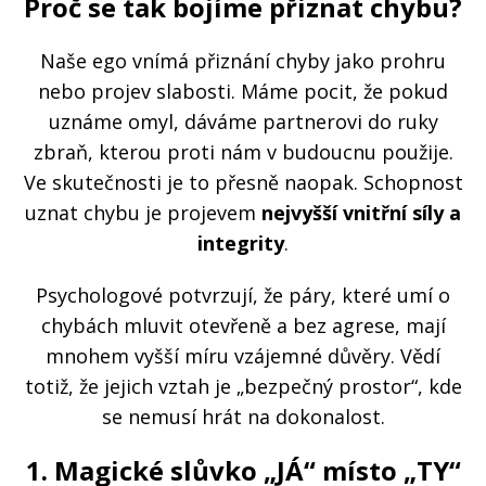
Proč se tak bojíme přiznat chybu?
Naše ego vnímá přiznání chyby jako prohru
nebo projev slabosti. Máme pocit, že pokud
uznáme omyl, dáváme partnerovi do ruky
zbraň, kterou proti nám v budoucnu použije.
Ve skutečnosti je to přesně naopak. Schopnost
uznat chybu je projevem
nejvyšší vnitřní síly a
integrity
.
Psychologové potvrzují, že páry, které umí o
chybách mluvit otevřeně a bez agrese, mají
mnohem vyšší míru vzájemné důvěry. Vědí
totiž, že jejich vztah je „bezpečný prostor“, kde
se nemusí hrát na dokonalost.
1. Magické slůvko „JÁ“ místo „TY“