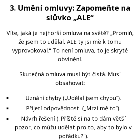
3. Umění omluvy: Zapomeňte na
slůvko „ALE“
Víte, jaká je nejhorší omluva na světě? „Promiň,
že jsem to udělal, ALE ty jsi mě k tomu
vyprovokoval.“ To není omluva, to je skryté
obvinění.
Skutečná omluva musí být čistá. Musí
obsahovat:
Uznání chyby („Udělal jsem chybu“).
Přijetí odpovědnosti („Mrzí mě to“).
Návrh řešení („Příště si na to dám větší
pozor, co můžu udělat pro to, aby to bylo v
pořádku?“).