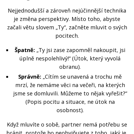
Nejjednodušší a zároveň nejúčinnější technika
je změna perspektivy. Místo toho, abyste
začali větu slovem „Ty“, začněte mluvit o svých
pocitech.
Špatně:
„Ty jsi zase zapomněl nakoupit, jsi
úplně nespolehlivý!“ (Útok, který vyvolá
obranu).
Správně:
„Cítím se unavená a trochu mě
mrzí, že nemáme věci na večeři, na kterých
jsme se domluvili. Můžeme to nějak vyřešit?“
(Popis pocitu a situace, ne útok na
osobnost).
Když mluvíte o sobě, partner nemá potřebu se
bránit, protože ho neobviňujete z toho, jaký je,